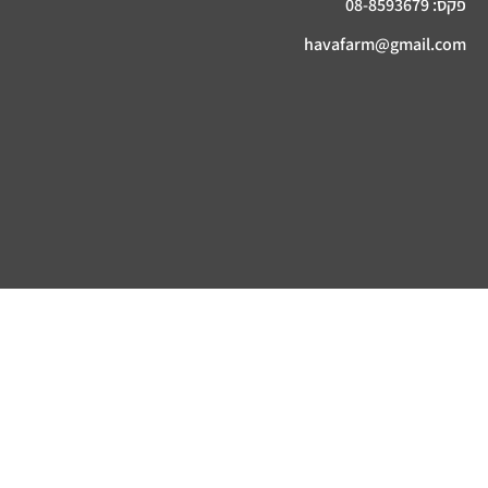
פקס: 08-8593679
havafarm@gmail.com