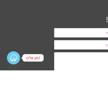
!סע אלינו